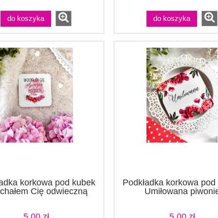
do koszyka
do koszyka
adka korkowa pod kubek
Podkładka korkowa pod
chałem Cię odwieczną
Umiłowana piwoni
miłością złocony
5,00 zł
5,00 zł