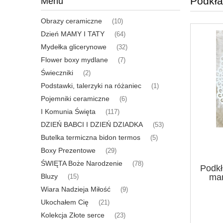
Podkła
Menu
Obrazy ceramiczne
(10)
Dzień MAMY I TATY
(64)
Mydełka glicerynowe
(32)
Flower boxy mydlane
(7)
Świeczniki
(2)
Podstawki, talerzyki na różaniec
(1)
Pojemniki ceramiczne
(6)
I Komunia Święta
(117)
DZIEŃ BABCI I DZIEŃ DZIADKA
(53)
Butelka termiczna bidon termos
(5)
Boxy Prezentowe
(29)
ŚWIĘTA Boże Narodzenie
(78)
Podkł
Bluzy
mam
(15)
Wiara Nadzieja Miłość
(9)
Ukochałem Cię
(21)
Kolekcja Złote serce
(23)