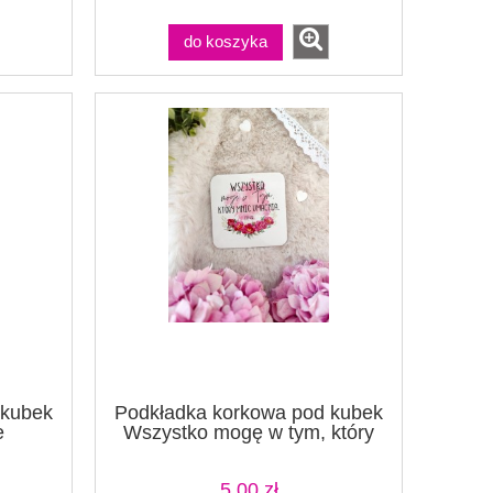
do koszyka
 kubek
Podkładka korkowa pod kubek
e
Wszystko mogę w tym, który
mnie umacnia
5,00 zł