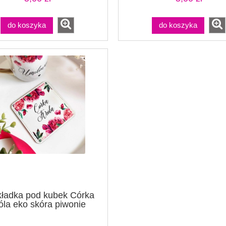
do koszyka
do koszyka
ładka pod kubek Córka
óla eko skóra piwonie