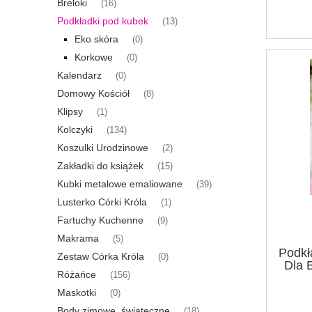
Breloki
(16)
Podkładki pod kubek
(13)
Eko skóra
(0)
Korkowe
(0)
Kalendarz
(0)
Domowy Kościół
(8)
Klipsy
(1)
Kolczyki
(134)
Koszulki Urodzinowe
(2)
Zakładki do książek
(15)
Kubki metalowe emaliowane
(39)
Lusterko Córki Króla
(1)
Fartuchy Kuchenne
(9)
Makrama
(5)
Podkł
Zestaw Córka Króla
(0)
Dla 
Różańce
(156)
Maskotki
(0)
Body zimowe, świąteczne
(18)