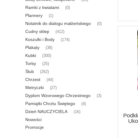
Ramki z kwiatami
(0)
Plannery
(1)
Notatnik do dialogu małżeńskiego
(0)
Cudny sklep
(412)
Koszulki i Body
(174)
Plakaty
(38)
Kubki
(300)
Torby
(25)
Ślub
(262)
Chrzest
(44)
Metryczki
(27)
Dyplom Wzorowego Chrzestnego
(3)
Pamiątki Chrztu Świętego
(4)
Dzień NAUCZYCIELA
(16)
Podkł
Nowości
Uko
Promocje