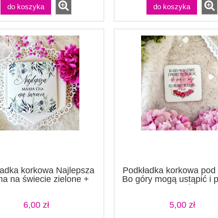
do koszyka
do koszyka
adka korkowa Najlepsza
Podkładka korkowa pod
a na świecie zielone +
Bo góry mogą ustąpić i 
IMIĘ
się zachwiać złoco
6,00 zł
5,00 zł