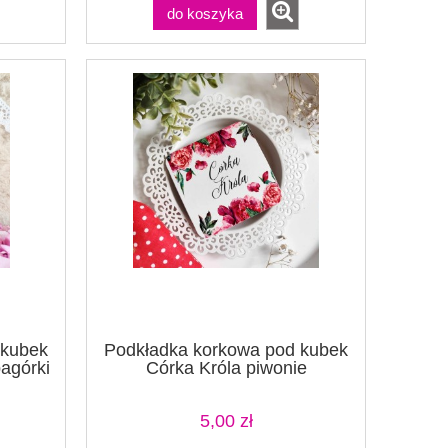
do koszyka
 kubek
Podkładka korkowa pod kubek
pagórki
Córka Króla piwonie
ny
5,00 zł