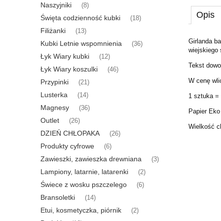
Naszyjniki
(8)
Opis
Święta codzienność kubki
(18)
Filiżanki
(13)
Girlanda b
Kubki Letnie wspomnienia
(36)
wiejskiego 
Łyk Wiary kubki
(12)
Tekst dowo
Łyk Wiary koszulki
(46)
W cenę wli
Przypinki
(21)
Lusterka
(14)
1 sztuka =
Magnesy
(36)
Papier Eko
Outlet
(26)
Wielkość ch
DZIEŃ CHŁOPAKA
(26)
Produkty cyfrowe
(6)
Zawieszki, zawieszka drewniana
(3)
Lampiony, latarnie, latarenki
(2)
Świece z wosku pszczelego
(6)
Bransoletki
(14)
Etui, kosmetyczka, piórnik
(2)