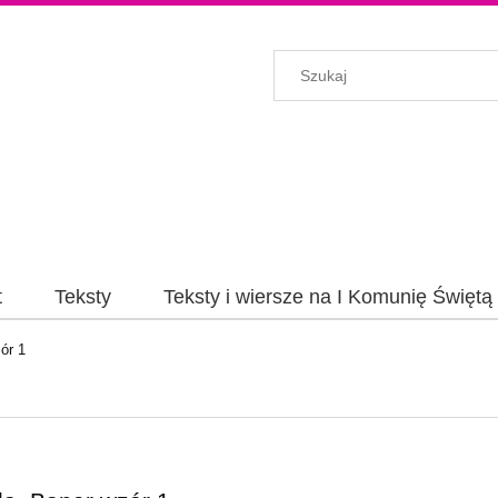
t
Teksty
Teksty i wiersze na I Komunię Świętą
ór 1