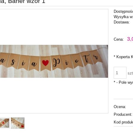
da, Baner wzór 1
Dostępnoś
Wysyłka w
Dostawa:
Cena nie zawiera ewentu
3,
Cena:
płatności
*
Koperta 
szt
*
- Pole w
Ocena:
Producent:
Kod produk