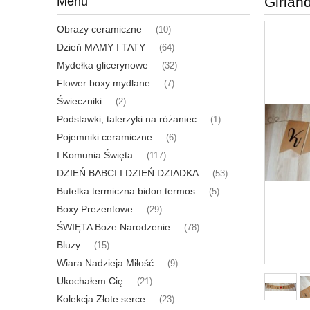
Girlan
Menu
Obrazy ceramiczne
(10)
Dzień MAMY I TATY
(64)
Mydełka glicerynowe
(32)
Flower boxy mydlane
(7)
Świeczniki
(2)
Podstawki, talerzyki na różaniec
(1)
Pojemniki ceramiczne
(6)
I Komunia Święta
(117)
DZIEŃ BABCI I DZIEŃ DZIADKA
(53)
Butelka termiczna bidon termos
(5)
Boxy Prezentowe
(29)
ŚWIĘTA Boże Narodzenie
(78)
Bluzy
(15)
Wiara Nadzieja Miłość
(9)
Ukochałem Cię
(21)
Kolekcja Złote serce
(23)