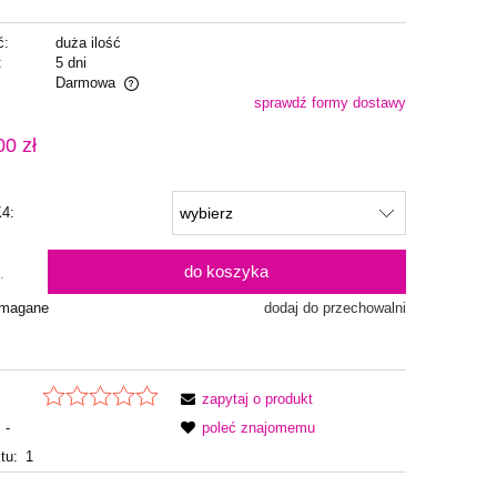
ć:
duża ilość
:
5 dni
Darmowa
sprawdź formy dostawy
alnych kosztów
00 zł
K4:
do koszyka
.
ymagane
dodaj do przechowalni
zapytaj o produkt
-
poleć znajomemu
tu:
1