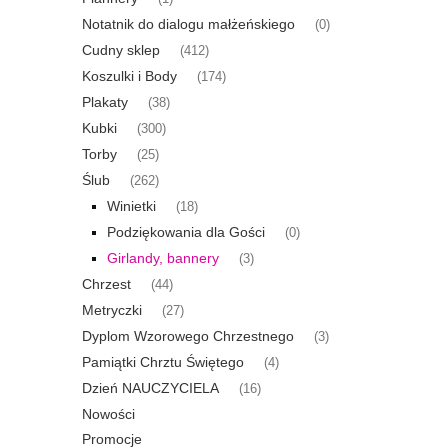
Notatnik do dialogu małżeńskiego
(0)
Cudny sklep
(412)
Koszulki i Body
(174)
Plakaty
(38)
Kubki
(300)
Torby
(25)
Ślub
(262)
Winietki
(18)
Podziękowania dla Gości
(0)
Girlandy, bannery
(3)
Chrzest
(44)
Metryczki
(27)
Dyplom Wzorowego Chrzestnego
(3)
Pamiątki Chrztu Świętego
(4)
Dzień NAUCZYCIELA
(16)
Nowości
Promocje