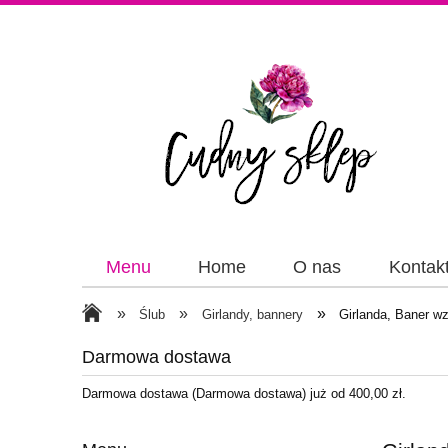
Menu
Home
O nas
Kontak
Papiery
Wstążki
»
»
»
Ślub
Girlandy, bannery
Girlanda, Baner wz
Darmowa dostawa
Darmowa dostawa (Darmowa dostawa) już od 400,00 zł.