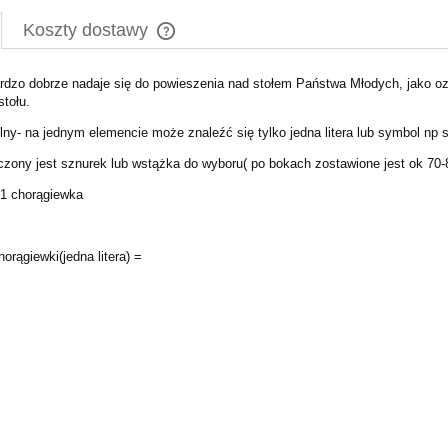
Koszty dostawy
ardzo dobrze nadaje się do powieszenia nad stołem Państwa Młodych, jako o
Cena nie zawiera ewentualnych kosztów
stołu.
płatności
lny- na jednym elemencie może znaleźć się tylko jedna litera lub symbol np 
czony jest sznurek lub wstążka do wyboru( po bokach zostawione jest ok 70
 1 chorągiewka
orągiewki(jedna litera) =