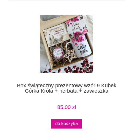
Box świąteczny prezentowy wzór 9 Kubek
Córka Króla + herbata + zawieszka
+lusterko+ podkładka (1)
85,00 zł
do koszyka