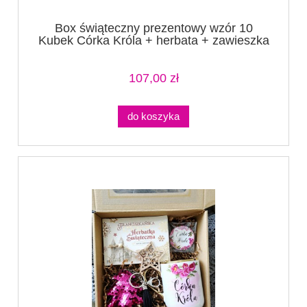
Box świąteczny prezentowy wzór 10
Kubek Córka Króla + herbata + zawieszka
+lusterko+ brelok gwiazdka
107,00 zł
do koszyka