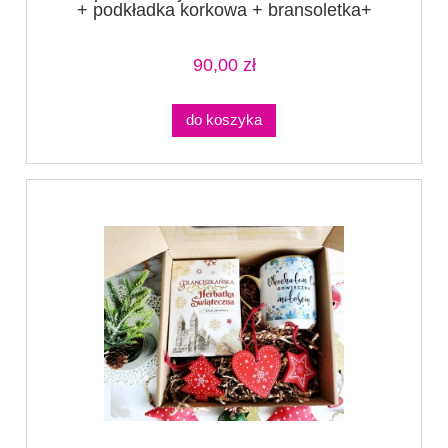
+ podkładka korkowa + bransoletka+
mydełko (1)
90,00 zł
do koszyka