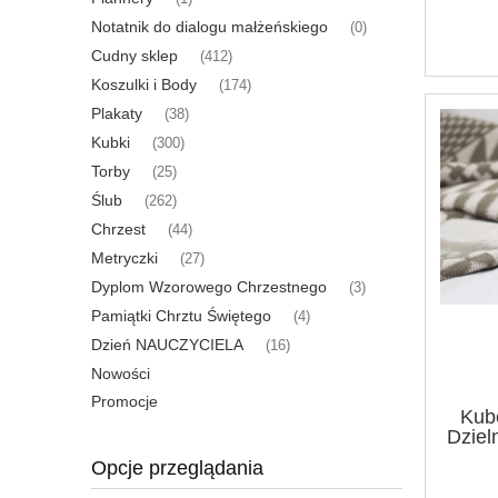
Notatnik do dialogu małżeńskiego
(0)
Cudny sklep
(412)
Koszulki i Body
(174)
Plakaty
(38)
Kubki
(300)
Torby
(25)
Ślub
(262)
Chrzest
(44)
Metryczki
(27)
Dyplom Wzorowego Chrzestnego
(3)
Pamiątki Chrztu Świętego
(4)
Dzień NAUCZYCIELA
(16)
Nowości
Promocje
Kub
Dziel
Opcje przeglądania