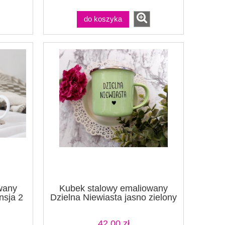
do koszyka
wany
Kubek stalowy emaliowany
nsja 2
Dzielna Niewiasta jasno zielony
42,00 zł