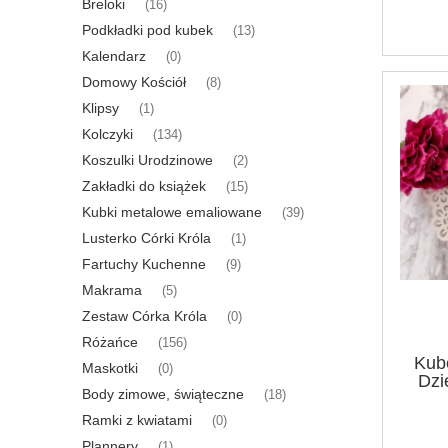
Breloki
(16)
Podkładki pod kubek
(13)
Kalendarz
(0)
Domowy Kościół
(8)
Klipsy
(1)
Kolczyki
(134)
Koszulki Urodzinowe
(2)
Zakładki do książek
(15)
Kubki metalowe emaliowane
(39)
Lusterko Córki Króla
(1)
Fartuchy Kuchenne
(9)
Makrama
(5)
Zestaw Córka Króla
(0)
Różańce
(156)
Kub
Maskotki
(0)
Dzi
Body zimowe, świąteczne
(18)
Ramki z kwiatami
(0)
Plannery
(1)