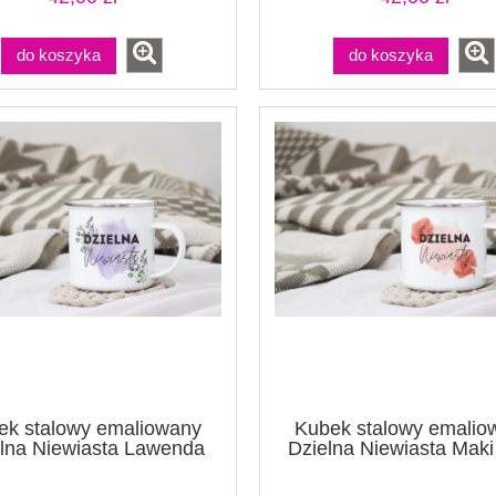
do koszyka
do koszyka
ek stalowy emaliowany
Kubek stalowy emalio
lna Niewiasta Lawenda
Dzielna Niewiasta Maki 
biały