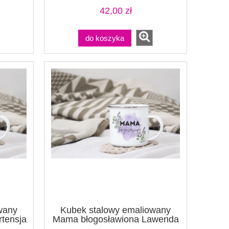
42,00 zł
do koszyka
wany
Kubek stalowy emaliowany
tensja
Mama błogosławiona Lawenda
biały