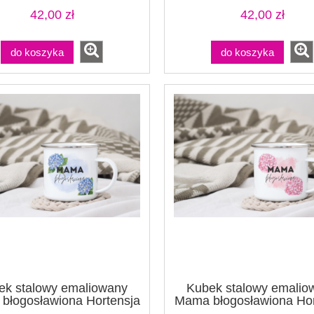
42,00 zł
42,00 zł
do koszyka
do koszyka
ek stalowy emaliowany
Kubek stalowy emalio
błogosławiona Hortensja
Mama błogosławiona Hor
1 biały
2 biały (1)