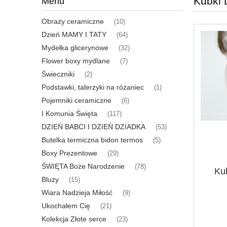
Kubki 
Menu
Obrazy ceramiczne
(10)
Dzień MAMY I TATY
(64)
Mydełka glicerynowe
(32)
Flower boxy mydlane
(7)
Świeczniki
(2)
Podstawki, talerzyki na różaniec
(1)
Pojemniki ceramiczne
(6)
I Komunia Święta
(117)
DZIEŃ BABCI I DZIEŃ DZIADKA
(53)
Butelka termiczna bidon termos
(5)
Boxy Prezentowe
(29)
ŚWIĘTA Boże Narodzenie
(78)
Ku
Bluzy
(15)
Wiara Nadzieja Miłość
(9)
Ukochałem Cię
(21)
Kolekcja Złote serce
(23)