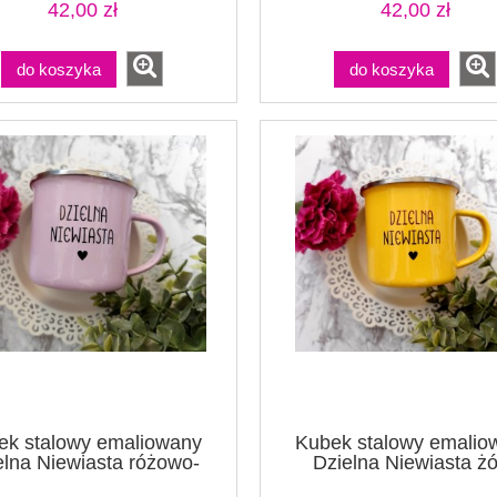
42,00 zł
42,00 zł
do koszyka
do koszyka
ek stalowy emaliowany
Kubek stalowy emalio
elna Niewiasta różowo-
Dzielna Niewiasta żó
fioletowy