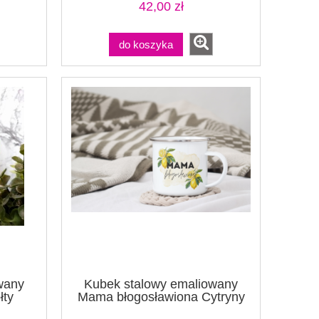
42,00 zł
do koszyka
wany
Kubek stalowy emaliowany
łty
Mama błogosławiona Cytryny
biały