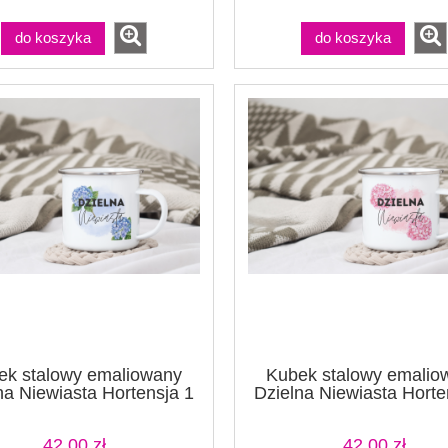
do koszyka
do koszyka
ek stalowy emaliowany
Kubek stalowy emalio
na Niewiasta Hortensja 1
Dzielna Niewiasta Horte
biały
biały
42,00 zł
42,00 zł