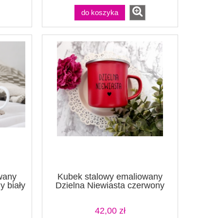
do koszyka
wany
Kubek stalowy emaliowany
y biały
Dzielna Niewiasta czerwony
42,00 zł