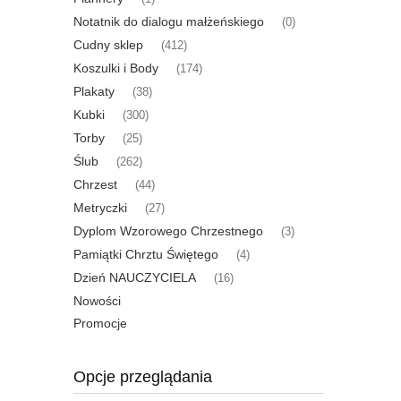
Notatnik do dialogu małżeńskiego
(0)
Cudny sklep
(412)
Koszulki i Body
(174)
Plakaty
(38)
Kubki
(300)
Torby
(25)
Ślub
(262)
Chrzest
(44)
Metryczki
(27)
Dyplom Wzorowego Chrzestnego
(3)
Pamiątki Chrztu Świętego
(4)
Dzień NAUCZYCIELA
(16)
Nowości
Promocje
Opcje przeglądania