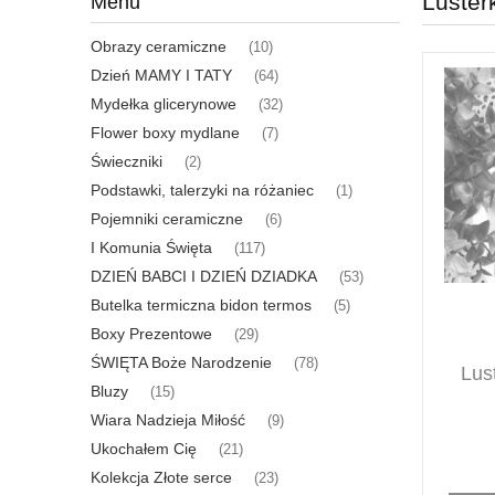
Luster
Menu
Obrazy ceramiczne
(10)
Dzień MAMY I TATY
(64)
Mydełka glicerynowe
(32)
Flower boxy mydlane
(7)
Świeczniki
(2)
Podstawki, talerzyki na różaniec
(1)
Pojemniki ceramiczne
(6)
I Komunia Święta
(117)
DZIEŃ BABCI I DZIEŃ DZIADKA
(53)
Butelka termiczna bidon termos
(5)
Boxy Prezentowe
(29)
ŚWIĘTA Boże Narodzenie
(78)
Lus
Bluzy
(15)
Wiara Nadzieja Miłość
(9)
Ukochałem Cię
(21)
Kolekcja Złote serce
(23)