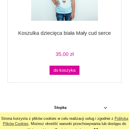
Koszulka dziecięca biała Mały cud serce
35,00 zł
do koszyka
Stopka
Strona korzysta z plików cookies w celu realizacji usług i zgodnie z
Polityką
pokaż pełną wersję strony
Plików Cookies
. Możesz określić warunki przechowywania lub dostępu do