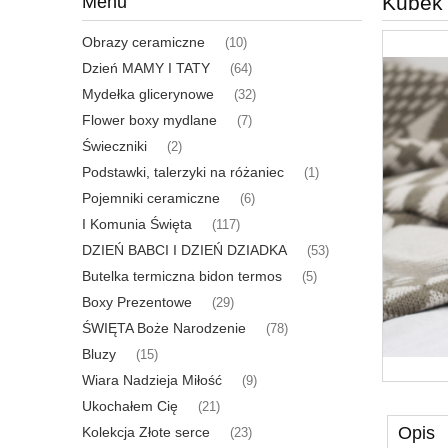
Kubek 
Menu
Obrazy ceramiczne
(10)
Dzień MAMY I TATY
(64)
Mydełka glicerynowe
(32)
Flower boxy mydlane
(7)
Świeczniki
(2)
Podstawki, talerzyki na różaniec
(1)
Pojemniki ceramiczne
(6)
I Komunia Święta
(117)
DZIEŃ BABCI I DZIEŃ DZIADKA
(53)
Butelka termiczna bidon termos
(5)
Boxy Prezentowe
(29)
ŚWIĘTA Boże Narodzenie
(78)
Bluzy
(15)
Wiara Nadzieja Miłość
(9)
Ukochałem Cię
(21)
Opis
Kolekcja Złote serce
(23)