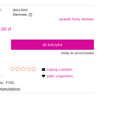
ć:
duża ilość
Darmowa
sprawdź formy dostawy
alnych kosztów
,00 zł
do koszyka
.
dodaj do przechowalni
zapytaj o produkt
-
poleć znajomemu
tu:
F733-
250810005025