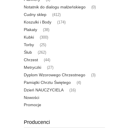
Notatnik do dialogu małżeńskiego
(0)
Cudny sklep
(412)
Koszulki i Body
(174)
Plakaty
(38)
Kubki
(300)
Torby
(25)
Ślub
(262)
Chrzest
(44)
Metryczki
(27)
Dyplom Wzorowego Chrzestnego
(3)
Pamiątki Chrztu Świętego
(4)
Dzień NAUCZYCIELA
(16)
Nowości
Promocje
Producenci