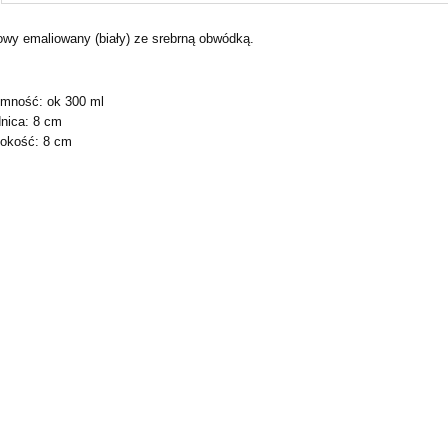
owy emaliowany (biały) ze srebrną obwódką.
Cena nie zawiera ewentualnych kosztów
płatności
mność: ok 300 ml
nica: 8 cm
okość: 8 cm