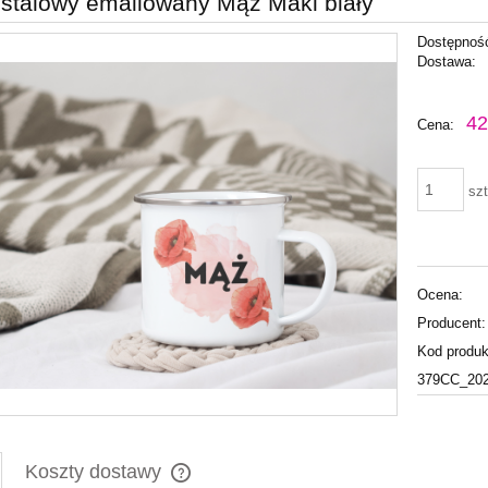
stalowy emaliowany Mąż Maki biały
Dostępnoś
Dostawa:
Cena nie zawiera ewentu
42
Cena:
płatności
szt
Ocena:
Producent:
Kod produk
379CC_20
Koszty dostawy