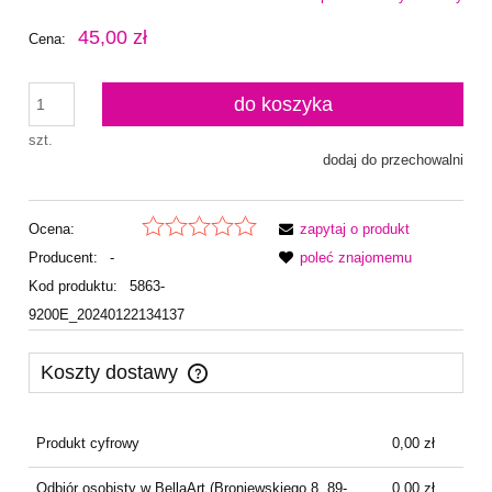
45,00 zł
Cena:
do koszyka
szt.
dodaj do przechowalni
Ocena:
zapytaj o produkt
Producent:
-
poleć znajomemu
Kod produktu:
5863-
9200E_20240122134137
Koszty dostawy
Cena nie zawiera ewentualnych kosztów płatności
Produkt cyfrowy
0,00 zł
Odbiór osobisty w BellaArt
(Broniewskiego 8, 89-
0,00 zł