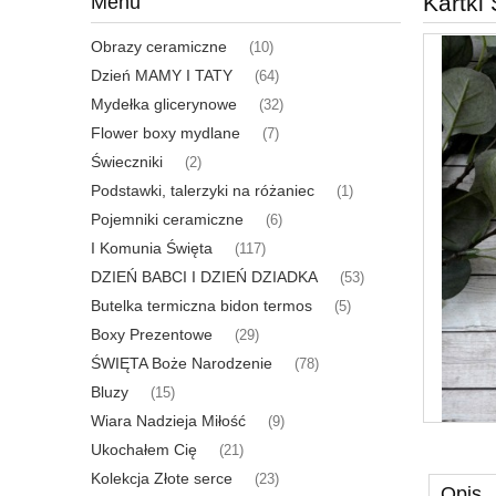
Kartki
Menu
Obrazy ceramiczne
(10)
Dzień MAMY I TATY
(64)
Mydełka glicerynowe
(32)
Flower boxy mydlane
(7)
Świeczniki
(2)
Podstawki, talerzyki na różaniec
(1)
Pojemniki ceramiczne
(6)
I Komunia Święta
(117)
DZIEŃ BABCI I DZIEŃ DZIADKA
(53)
Butelka termiczna bidon termos
(5)
Boxy Prezentowe
(29)
ŚWIĘTA Boże Narodzenie
(78)
Bluzy
(15)
Wiara Nadzieja Miłość
(9)
Ukochałem Cię
(21)
Kolekcja Złote serce
(23)
Opis