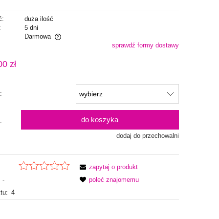
ć:
duża ilość
:
5 dni
Darmowa
sprawdź formy dostawy
alnych kosztów
00 zł
:
do koszyka
.
dodaj do przechowalni
zapytaj o produkt
-
poleć znajomemu
tu:
4