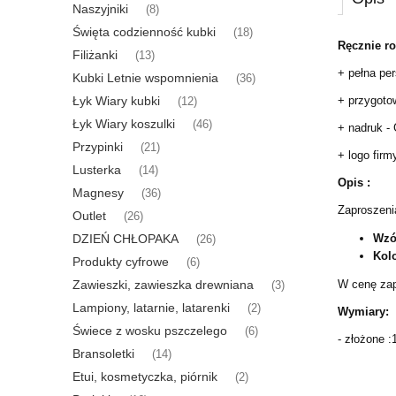
Naszyjniki
(8)
Święta codzienność kubki
(18)
Ręcznie r
Filiżanki
(13)
+ pełna pe
Kubki Letnie wspomnienia
(36)
+ przygoto
Łyk Wiary kubki
(12)
Łyk Wiary koszulki
(46)
+ nadruk 
Przypinki
(21)
+ logo firm
Lusterka
(14)
Opis :
Magnesy
(36)
Zaproszeni
Outlet
(26)
Wzó
DZIEŃ CHŁOPAKA
(26)
Kolo
Produkty cyfrowe
(6)
W cenę zapr
Zawieszki, zawieszka drewniana
(3)
Lampiony, latarnie, latarenki
(2)
Wymiary:
Świece z wosku pszczelego
(6)
- złożone 
Bransoletki
(14)
Etui, kosmetyczka, piórnik
(2)