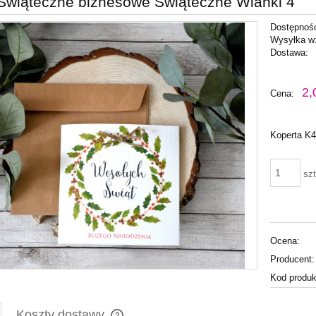
 Świąteczne biznesowe Świąteczne Wianki 4
Dostępnoś
Wysyłka w
Dostawa:
Cena nie zawiera ewentu
2,
Cena:
płatności
Koperta K4
szt
Ocena:
Producent:
Kod produk
Koszty dostawy