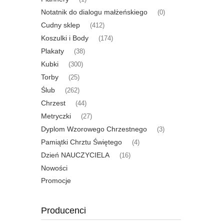
Notatnik do dialogu małżeńskiego
(0)
Cudny sklep
(412)
Koszulki i Body
(174)
Plakaty
(38)
Kubki
(300)
Torby
(25)
Ślub
(262)
Chrzest
(44)
Metryczki
(27)
Dyplom Wzorowego Chrzestnego
(3)
Pamiątki Chrztu Świętego
(4)
Dzień NAUCZYCIELA
(16)
Nowości
Promocje
Producenci