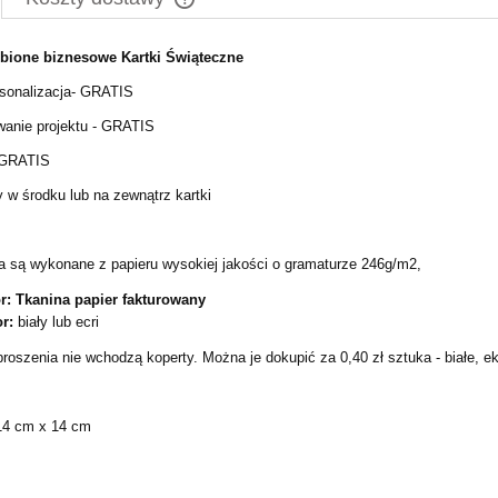
obione biznesowe Kartki Świąteczne
Cena nie zawiera ewentualnych kosztów
płatności
rsonalizacja- GRATIS
wanie projektu - GRATIS
- GRATIS
y w środku lub na zewnątrz kartki
a są wykonane z papieru wysokiej jakości o gramaturze 246g/m2,
r: Tkanina papier fakturowany
r:
biały lub ecri
oszenia nie wchodzą koperty. Można je dokupić za 0,40 zł sztuka - białe, ek
:14 cm x 14 cm