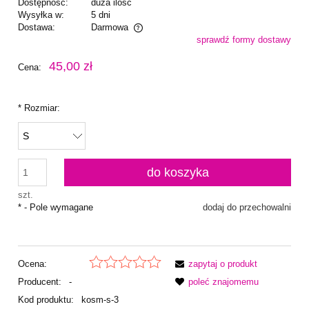
Dostępność:
duża ilość
Wysyłka w:
5 dni
Dostawa:
Darmowa
sprawdź formy dostawy
Cena nie zawiera ewentualnych kosztów płatności
45,00 zł
Cena:
*
Rozmiar:
do koszyka
szt.
*
- Pole wymagane
dodaj do przechowalni
Ocena:
zapytaj o produkt
Producent:
-
poleć znajomemu
Kod produktu:
kosm-s-3