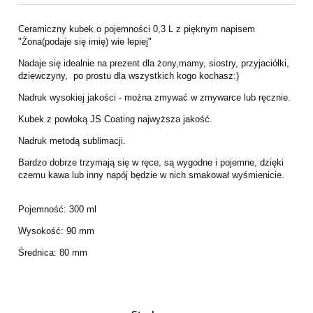
Cena nie zawiera ewentualnych kosztów płatności
Ceramiczny kubek o pojemności 0,3 L z pięknym napisem
"Żona(podaje się imię) wie lepiej"
Nadaje się idealnie na prezent dla żony,mamy, siostry, przyjaciółki,
dziewczyny, po prostu dla wszystkich kogo kochasz:)
Nadruk wysokiej jakości - można zmywać w zmywarce lub ręcznie.
Kubek z powłoką JS Coating najwyższa jakość.
Nadruk metodą sublimacji.
Bardzo dobrze trzymają się w ręce, są wygodne i pojemne, dzięki
czemu kawa lub inny napój będzie w nich smakował wyśmienicie.
Pojemność: 300 ml
Wysokość: 90 mm
Średnica: 80 mm