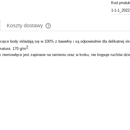
Kod produk
1-1-1_202
Koszty dostawy
Cena nie zawiera ewentualnych kosztów
cięce body składają się w 100% z bawełny i są odpowiednie dla delikatnej sk
płatności
2
atura: 170 g/m
.
 niemowlęce jest zapinane na ramieniu oraz w kroku, nie krępuje ruchów dziec