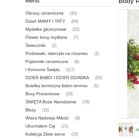
Body R
Menu
Obrazy ceramiczne
(10)
Dzień MAMY I TATY
(64)
Mydełka glicerynowe
(32)
Flower boxy mydlane
(7)
Świeczniki
(2)
Podstawki, talerzyki na różaniec
(1)
Pojemniki ceramiczne
(6)
I Komunia Święta
(117)
DZIEŃ BABCI I DZIEŃ DZIADKA
(53)
Butelka termiczna bidon termos
(5)
Boxy Prezentowe
(29)
ŚWIĘTA Boże Narodzenie
(78)
Bluzy
(15)
Wiara Nadzieja Miłość
(9)
Ukochałem Cię
(21)
Kolekcja Złote serce
(23)