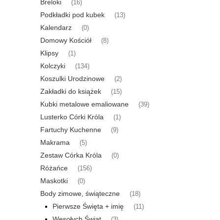
Breloki
(16)
Podkładki pod kubek
(13)
Kalendarz
(0)
Domowy Kościół
(8)
Klipsy
(1)
Kolczyki
(134)
Koszulki Urodzinowe
(2)
Zakładki do książek
(15)
Kubki metalowe emaliowane
(39)
Lusterko Córki Króla
(1)
Fartuchy Kuchenne
(9)
Makrama
(5)
Zestaw Córka Króla
(0)
Różańce
(156)
Maskotki
(0)
Body zimowe, świąteczne
(18)
Pierwsze Święta + imię
(11)
Wesołych Świąt
(3)