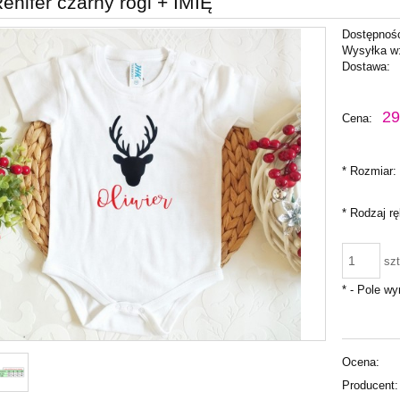
enifer czarny rogi + IMIĘ
Dostępnoś
Wysyłka w
Dostawa:
Cena nie zawiera ewentu
29
Cena:
płatności
*
Rozmiar:
*
Rodzaj r
szt
*
- Pole w
Ocena:
Producent: