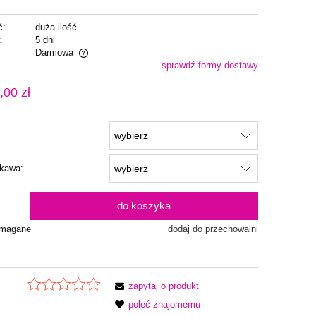
ć:
duża ilość
:
5 dni
Darmowa
sprawdź formy dostawy
alnych kosztów
,00 zł
ękawa:
do koszyka
.
ymagane
dodaj do przechowalni
zapytaj o produkt
-
poleć znajomemu