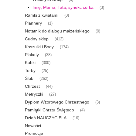
Imię, Mama, Tata, synekc córka
(3)
Ramki z kwiatami
(0)
Plannery
(1)
Notatnik do dialogu małżeńskiego
(0)
Cudny sklep
(412)
Koszulki i Body
(174)
Plakaty
(38)
Kubki
(300)
Torby
(25)
Ślub
(262)
Chrzest
(44)
Metryczki
(27)
Dyplom Wzorowego Chrzestnego
(3)
Pamiątki Chrztu Świętego
(4)
Dzień NAUCZYCIELA
(16)
Nowości
Promocje