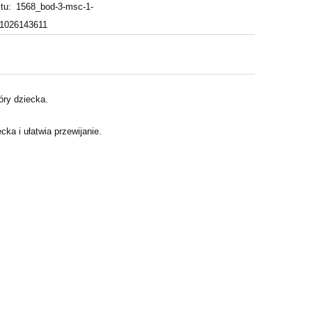
tu:
1568_bod-3-msc-1-
21026143611
óry dziecka.
ka i ułatwia przewijanie.