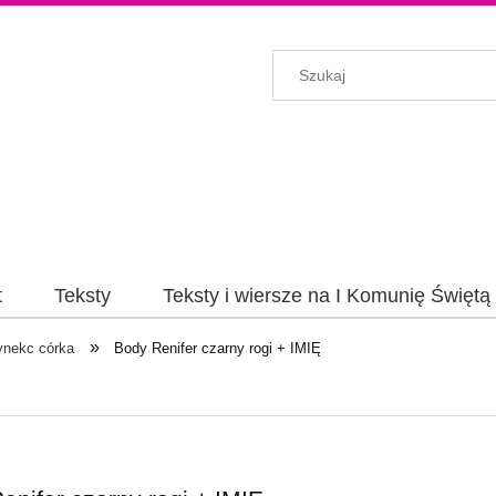
t
Teksty
Teksty i wiersze na I Komunię Świętą
»
ynekc córka
Body Renifer czarny rogi + IMIĘ