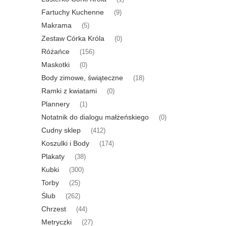
Fartuchy Kuchenne
(9)
Makrama
(5)
Zestaw Córka Króla
(0)
Różańce
(156)
Maskotki
(0)
Body zimowe, świąteczne
(18)
Ramki z kwiatami
(0)
Plannery
(1)
Notatnik do dialogu małżeńskiego
(0)
Cudny sklep
(412)
Koszulki i Body
(174)
Plakaty
(38)
Kubki
(300)
Torby
(25)
Ślub
(262)
Chrzest
(44)
Metryczki
(27)