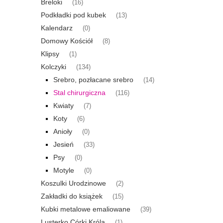
Breloki
(16)
Podkładki pod kubek
(13)
Kalendarz
(0)
Domowy Kościół
(8)
Klipsy
(1)
Kolczyki
(134)
Srebro, pozłacane srebro
(14)
Stal chirurgiczna
(116)
Kwiaty
(7)
Koty
(6)
Anioły
(0)
Jesień
(33)
Psy
(0)
Motyle
(0)
Koszulki Urodzinowe
(2)
Zakładki do książek
(15)
Kubki metalowe emaliowane
(39)
Lusterko Córki Króla
(1)