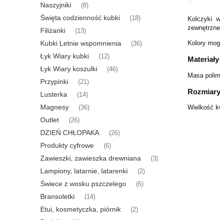
Naszyjniki
(8)
Święta codzienność kubki
(18)
Kolczyki w
zewnętrzne.
Filiżanki
(13)
Kubki Letnie wspomnienia
Kolory mogą
(36)
Łyk Wiary kubki
(12)
Materiały
Łyk Wiary koszulki
(46)
Masa polime
Przypinki
(21)
Rozmiar
Lusterka
(14)
Magnesy
Wielkość k
(36)
Outlet
(26)
DZIEŃ CHŁOPAKA
(26)
Produkty cyfrowe
(6)
Zawieszki, zawieszka drewniana
(3)
Lampiony, latarnie, latarenki
(2)
Świece z wosku pszczelego
(6)
Bransoletki
(14)
Etui, kosmetyczka, piórnik
(2)