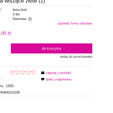
na wiszące złote (1)
ć:
duża ilość
:
5 dni
Darmowa
sprawdź formy dostawy
alnych kosztów
,00 zł
do koszyka
.
dodaj do przechowalni
zapytaj o produkt
-
poleć znajomemu
tu:
126D-
40405101108