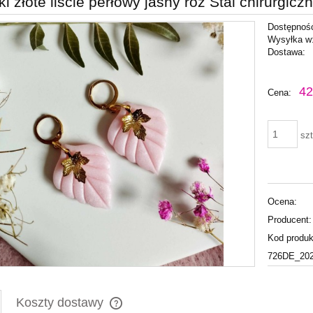
i złote liście perłowy jasny róż Stal chirurgicz
Dostępnoś
Wysyłka w
Dostawa:
Cena nie zawiera ewentu
42
Cena:
płatności
szt
Ocena:
Producent:
Kod produk
726DE_202
Koszty dostawy