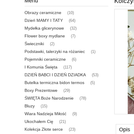
Kolczyk
Menu
Obrazy ceramiczne
(10)
Dzień MAMY I TATY
(64)
Mydełka glicerynowe
(32)
Flower boxy mydlane
(7)
Świeczniki
(2)
Podstawki, talerzyki na różaniec
(1)
Pojemniki ceramiczne
(6)
I Komunia Święta
(117)
DZIEŃ BABCI I DZIEŃ DZIADKA
(53)
Butelka termiczna bidon termos
(5)
Boxy Prezentowe
(29)
ŚWIĘTA Boże Narodzenie
(78)
Bluzy
(15)
Wiara Nadzieja Miłość
(9)
Ukochałem Cię
(21)
Opis
Kolekcja Złote serce
(23)