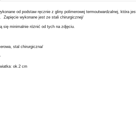
ykonane od podstaw ręcznie z gliny polimerowej termoutwardzalnej, która jes
Cena nie zawiera ewentualnych kosztów
 Zapięcie wykonane jest ze stali chirurgicznej/
płatności
 się minimalnie różnić od tych na zdjęciu.
rowa, stal chirurgiczna/
y
wiatka: ok.2 cm