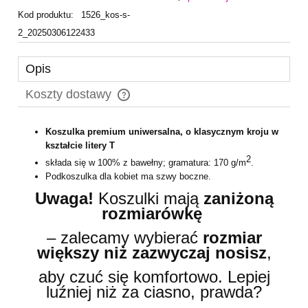
Kod produktu:
1526_kos-s-
2_20250306122433
Opis
Koszty dostawy
Cena nie zawiera ewentualnych kosztów płatności
Koszulka premium uniwersalna, o klasycznym kroju w
kształcie litery T
2
składa się w 100% z bawełny; gramatura: 170 g/m
.
Podkoszulka dla kobiet ma szwy boczne.
Uwaga!
Koszulki mają
zaniżoną
rozmiarówkę
– zalecamy wybierać
rozmiar
większy niż zazwyczaj nosisz
,
aby czuć się komfortowo. Lepiej
luźniej niż za ciasno, prawda?