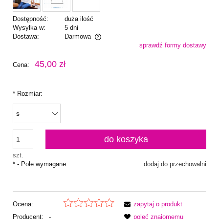
Dostępność:
duża ilość
Wysyłka w:
5 dni
Dostawa:
Darmowa
sprawdź formy dostawy
Cena nie zawiera ewentualnych kosztów płatności
45,00 zł
Cena:
*
Rozmiar:
do koszyka
szt.
*
- Pole wymagane
dodaj do przechowalni
Ocena:
zapytaj o produkt
Producent:
-
poleć znajomemu