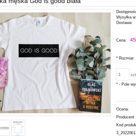
ka męska God is good biała
Dostępnoś
Wysyłka w
Dostawa:
Cena nie zawiera ewentu
45
Cena:
płatności
*
Rozmiar:
szt
*
- Pole w
Ocena:
Producent:
Kod produk
3_2022061