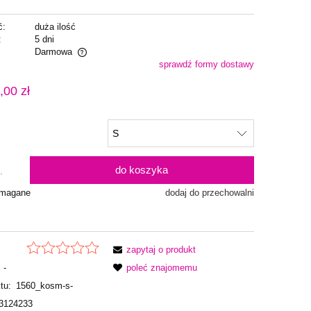
ć:
duża ilość
:
5 dni
Darmowa
sprawdź formy dostawy
alnych kosztów
,00 zł
do koszyka
.
ymagane
dodaj do przechowalni
zapytaj o produkt
-
poleć znajomemu
tu:
1560_kosm-s-
3124233