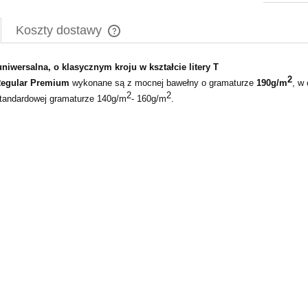
Koszty dostawy
niwersalna, o klasycznym kroju w kształcie litery T
Cena nie zawiera ewentualnych kosztów
2
płatności
Regular Premium
wykonane są z mocnej bawełny o gramaturze
190g/m
, w
2
2
standardowej gramaturze 140g/m
- 160g/m
.