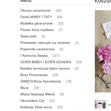
Koszul
Menu
Obrazy ceramiczne
(10)
Dzień MAMY I TATY
(64)
Mydełka glicerynowe
(32)
Flower boxy mydlane
(7)
Świeczniki
(2)
Podstawki, talerzyki na różaniec
(1)
Pojemniki ceramiczne
(6)
I Komunia Święta
(117)
DZIEŃ BABCI I DZIEŃ DZIADKA
(53)
Butelka termiczna bidon termos
(5)
Boxy Prezentowe
(29)
ŚWIĘTA Boże Narodzenie
(78)
Bluzy
(15)
Wiara Nadzieja Miłość
(9)
Ukochałem Cię
(21)
Kolekcja Złote serce
(23)