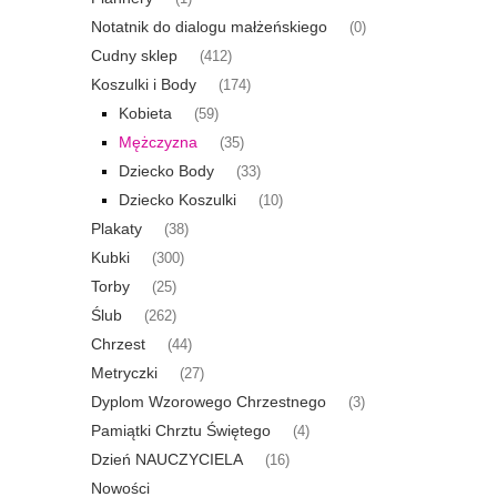
Notatnik do dialogu małżeńskiego
(0)
Cudny sklep
(412)
Koszulki i Body
(174)
Kobieta
(59)
Mężczyzna
(35)
Dziecko Body
(33)
Dziecko Koszulki
(10)
Plakaty
(38)
Kubki
(300)
Torby
(25)
Ślub
(262)
Chrzest
(44)
Metryczki
(27)
Dyplom Wzorowego Chrzestnego
(3)
Pamiątki Chrztu Świętego
(4)
Dzień NAUCZYCIELA
(16)
Nowości