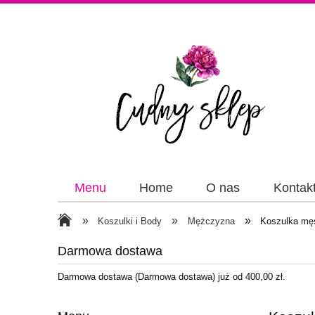
Menu
Home
O nas
Kontak
Papiery
Wstążki
»
»
»
Koszulki i Body
Mężczyzna
Koszulka męs
Darmowa dostawa
Darmowa dostawa (Darmowa dostawa) już od 400,00 zł.