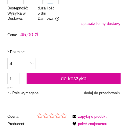
Dostępność:
duża ilość
Wysyłka w:
5 dni
Dostawa:
Darmowa
sprawdź formy dostawy
Cena nie zawiera ewentualnych kosztów płatności
45,00 zł
Cena:
*
Rozmiar:
do koszyka
szt.
*
- Pole wymagane
dodaj do przechowalni
Ocena:
zapytaj o produkt
Producent:
-
poleć znajomemu