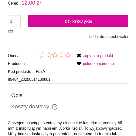
12,00 zł
Cena:
do koszyka
szt.
dodaj do przechowalni
Ocena:
zapytaj o produkt
Producent:
-
poleć znajomemu
Kod produktu:
F52A-
85404_20250314130801
Opis
Koszty dostawy
Cena nie zawiera ewentualnych kosztów płatności
Z przyjemnością prezentujemy eleganckie lusterko o średnicy 58
mm z inspirującym napisem „Córka Króla”. To wyjątkowy gadżet,
który będzie doskonałym prezentem, dodatkiem do torebki lub