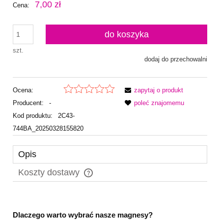
7,00 zł
Cena:
do koszyka
szt.
dodaj do przechowalni
Ocena:
zapytaj o produkt
Producent:
-
poleć znajomemu
Kod produktu:
2C43-
744BA_20250328155820
Opis
Koszty dostawy
Cena nie zawiera ewentualnych kosztów płatności
Dlaczego warto wybrać nasze magnesy?