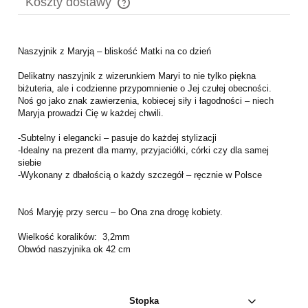
Koszty dostawy
Cena nie zawiera ewentualnych kosztów płatności
Naszyjnik z Maryją – bliskość Matki na co dzień
Delikatny naszyjnik z wizerunkiem Maryi to nie tylko piękna
biżuteria, ale i codzienne przypomnienie o Jej czułej obecności.
Noś go jako znak zawierzenia, kobiecej siły i łagodności – niech
Maryja prowadzi Cię w każdej chwili.
-Subtelny i elegancki – pasuje do każdej stylizacji
-Idealny na prezent dla mamy, przyjaciółki, córki czy dla samej
siebie
-Wykonany z dbałością o każdy szczegół – ręcznie w Polsce
Noś Maryję przy sercu – bo Ona zna drogę kobiety.
Wielkość koralików: 3,2mm
Obwód naszyjnika ok 42 cm
Stopka