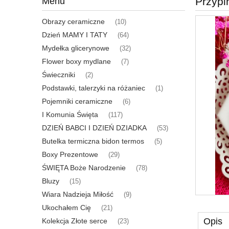
Przypi
Menu
Obrazy ceramiczne
(10)
Dzień MAMY I TATY
(64)
Mydełka glicerynowe
(32)
Flower boxy mydlane
(7)
Świeczniki
(2)
Podstawki, talerzyki na różaniec
(1)
Pojemniki ceramiczne
(6)
I Komunia Święta
(117)
DZIEŃ BABCI I DZIEŃ DZIADKA
(53)
Butelka termiczna bidon termos
(5)
Boxy Prezentowe
(29)
ŚWIĘTA Boże Narodzenie
(78)
Bluzy
(15)
Wiara Nadzieja Miłość
(9)
Ukochałem Cię
(21)
Opis
Kolekcja Złote serce
(23)