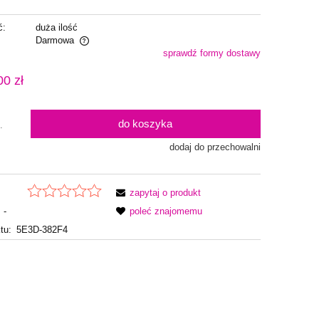
ć:
duża ilość
Darmowa
sprawdź formy dostawy
alnych kosztów
00 zł
do koszyka
.
dodaj do przechowalni
zapytaj o produkt
-
poleć znajomemu
tu:
5E3D-382F4