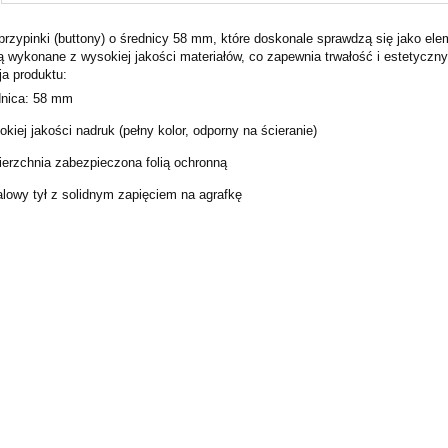
przypinki (buttony) o średnicy 58 mm, które doskonale sprawdzą się jako ele
Cena nie zawiera ewentualnych kosztów
ą wykonane z wysokiej jakości materiałów, co zapewnia trwałość i estetyczn
płatności
ja produktu:
nica: 58 mm
iej jakości nadruk (pełny kolor, odporny na ścieranie)
erzchnia zabezpieczona folią ochronną
lowy tył z solidnym zapięciem na agrafkę