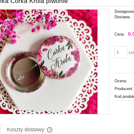
nka Córka Króla piwonie
Dostępnoś
Dostawa:
Cena nie zawiera ewentu
6,
Cena:
płatności
szt
Ocena:
Producent:
Kod produk
Koszty dostawy