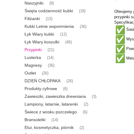
Naszyjniki
(8)
Święta codzienność kubki
(18)
Oferujemy 
przypinki s
Filiżanki
(13)
Specyfikac
Kubki Letnie wspomnienia
(36)
Śred
Łyk Wiary kubki
(12)
Wysok
Łyk Wiary koszulki
(46)
Powi
Przypinki
(21)
Lusterka
(14)
Meta
Magnesy
(36)
Outlet
(26)
DZIEŃ CHŁOPAKA
(26)
Produkty cyfrowe
(6)
Zawieszki, zawieszka drewniana
(3)
Lampiony, latarnie, latarenki
(2)
Świece z wosku pszczelego
(6)
Bransoletki
(14)
Etui, kosmetyczka, piórnik
(2)