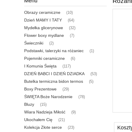
Różani
Menu
Obrazy ceramiczne
(10)
Dzień MAMY I TATY
(64)
Mydełka glicerynowe
(32)
Flower boxy mydlane
(7)
Świeczniki
(2)
Podstawki, talerzyki na różaniec
(1)
Pojemniki ceramiczne
(6)
I Komunia Święta
(117)
DZIEŃ BABCI I DZIEŃ DZIADKA
(53)
Butelka termiczna bidon termos
(5)
Boxy Prezentowe
(29)
ŚWIĘTA Boże Narodzenie
(78)
Bluzy
(15)
Wiara Nadzieja Miłość
(9)
Ukochałem Cię
(21)
Koszt
Kolekcja Złote serce
(23)