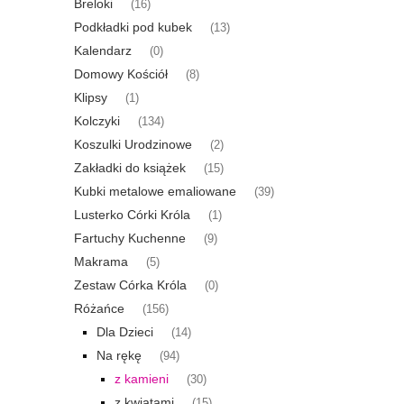
Breloki
(16)
Podkładki pod kubek
(13)
Kalendarz
(0)
Domowy Kościół
(8)
Klipsy
(1)
Kolczyki
(134)
Koszulki Urodzinowe
(2)
Zakładki do książek
(15)
Kubki metalowe emaliowane
(39)
Lusterko Córki Króla
(1)
Fartuchy Kuchenne
(9)
Makrama
(5)
Zestaw Córka Króla
(0)
Różańce
(156)
Dla Dzieci
(14)
Na rękę
(94)
z kamieni
(30)
z kwiatami
(15)