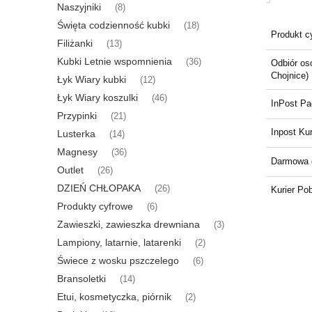
Naszyjniki
(8)
Święta codzienność kubki
(18)
Produkt c
Filiżanki
(13)
Kubki Letnie wspomnienia
(36)
Odbiór oso
Chojnice)
Łyk Wiary kubki
(12)
Łyk Wiary koszulki
(46)
InPost P
Przypinki
(21)
Inpost Kur
Lusterka
(14)
Magnesy
(36)
Darmowa 
Outlet
(26)
DZIEŃ CHŁOPAKA
(26)
Kurier Po
Produkty cyfrowe
(6)
Zawieszki, zawieszka drewniana
(3)
Lampiony, latarnie, latarenki
(2)
Świece z wosku pszczelego
(6)
Bransoletki
(14)
Etui, kosmetyczka, piórnik
(2)