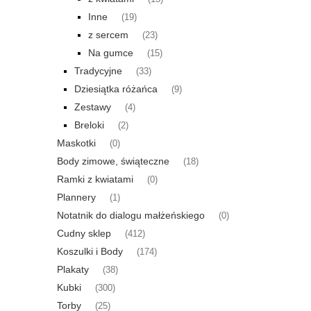
Inne
(19)
z sercem
(23)
Na gumce
(15)
Tradycyjne
(33)
Dziesiątka różańca
(9)
Zestawy
(4)
Breloki
(2)
Maskotki
(0)
Body zimowe, świąteczne
(18)
Ramki z kwiatami
(0)
Plannery
(1)
Notatnik do dialogu małżeńskiego
(0)
Cudny sklep
(412)
Koszulki i Body
(174)
Plakaty
(38)
Kubki
(300)
Torby
(25)