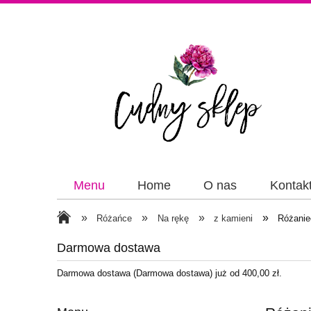
Menu
Home
O nas
Kontak
Papiery
Wstążki
»
»
»
»
Różańce
Na rękę
z kamieni
Różanie
Darmowa dostawa
Darmowa dostawa (Darmowa dostawa) już od 400,00 zł.