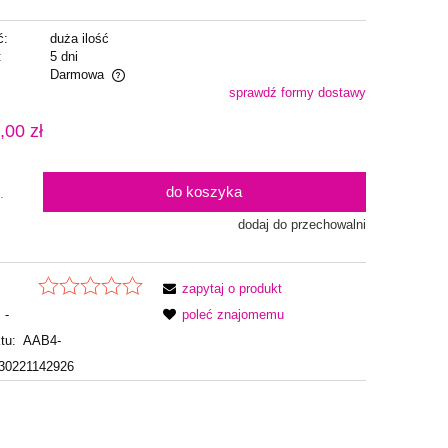
ć:
duża ilość
:
5 dni
Darmowa
sprawdź formy dostawy
alnych kosztów
,00 zł
do koszyka
.
dodaj do przechowalni
zapytaj o produkt
-
poleć znajomemu
tu:
AAB4-
30221142926