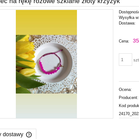
ec na rękę różowe szklane złoty krzyżyk
Dostępnoś
Wysyłka w
Dostawa:
Cena nie zawiera ewentu
35
Cena:
płatności
szt
Ocena:
Producent:
Kod produk
24170_202
y dostawy