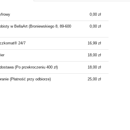
Cena nie zawiera ewentualnych kosztów
yfrowy
0,00 zł
płatności
bisty w BellaArt
(Broniewskiego 8, 89-600
0,00 zł
aczkomat® 24/7
16,99 zł
ier
18,00 zł
dostawa
(Po przekroczeniu 400 zł)
18,00 zł
branie
(Płatność przy odbiorze)
25,00 zł