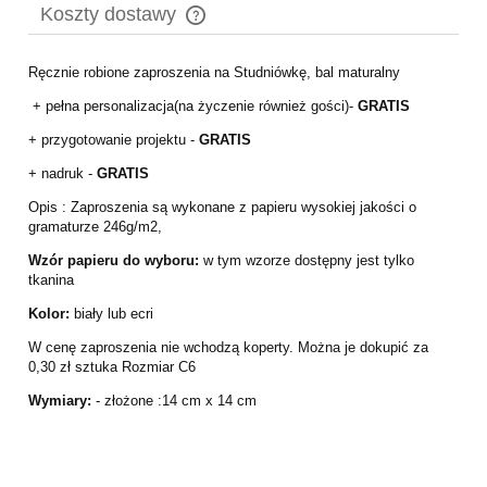
Koszty dostawy
Cena nie zawiera ewentualnych kosztów płatności
Ręcznie robione zaproszenia na Studniówkę, bal maturalny
+ pełna personalizacja(na życzenie również gości)-
GRATIS
+ przygotowanie projektu -
GRATIS
+ nadruk -
GRATIS
Opis : Zaproszenia są wykonane z papieru wysokiej jakości o
gramaturze 246g/m2,
Wzór papieru do wyboru:
w tym wzorze dostępny jest tylko
tkanina
Kolor:
biały lub ecri
W cenę zaproszenia nie wchodzą koperty. Można je dokupić za
0,30 zł sztuka Rozmiar C6
Wymiary:
- złożone :14 cm x 14 cm