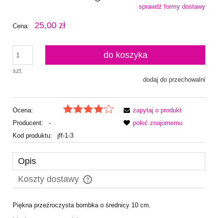
sprawdź formy dostawy
Cena nie zawiera ewentualnych kosztów płatności
25,00 zł
Cena:
do koszyka
szt.
dodaj do przechowalni
Ocena:
zapytaj o produkt
Producent:
-
poleć znajomemu
Kod produktu:
jff-1-3
Opis
Koszty dostawy
Cena nie zawiera ewentualnych kosztów płatności
Piękna przeźroczysta bombka o średnicy 10 cm.