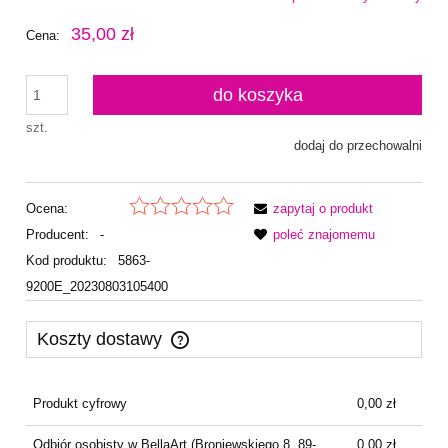
35,00 zł
Cena:
do koszyka
szt.
dodaj do przechowalni
Ocena:
zapytaj o produkt
Producent:
-
poleć znajomemu
Kod produktu:
5863-
9200E_20230803105400
Koszty dostawy
Cena nie zawiera ewentualnych kosztów płatności
Produkt cyfrowy
0,00 zł
Odbiór osobisty w BellaArt
(Broniewskiego 8, 89-
0,00 zł