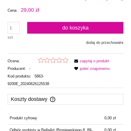
29,00 zł
Cena:
do koszyka
szt.
dodaj do przechowalni
Ocena:
zapytaj o produkt
Producent:
-
poleć znajomemu
Kod produktu:
5863-
9200E_20240626125538
Koszty dostawy
Cena nie zawiera ewentualnych kosztów płatności
Produkt cyfrowy
0,00 zł
Odbiór osobisty w BellaArt
(Broniewskiego 8, 89-
0,00 zł