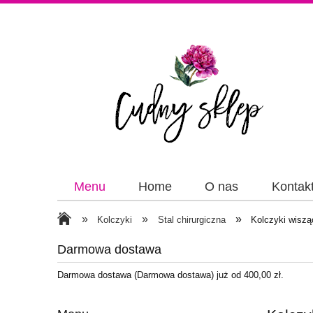
Menu
Home
O nas
Kontak
Papiery
Wstążki
»
»
»
Kolczyki
Stal chirurgiczna
Kolczyki wisząc
Darmowa dostawa
Darmowa dostawa (Darmowa dostawa) już od 400,00 zł.