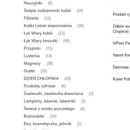
Naszyjniki
(8)
Święta codzienność kubki
(18)
Produkt c
Filiżanki
(13)
Kubki Letnie wspomnienia
(36)
Odbiór oso
Chojnice)
Łyk Wiary kubki
(12)
Łyk Wiary koszulki
(46)
InPost P
Przypinki
(21)
Inpost Kur
Lusterka
(14)
Magnesy
(36)
Darmowa 
Outlet
(26)
DZIEŃ CHŁOPAKA
(26)
Kurier Po
Produkty cyfrowe
(6)
Zawieszki, zawieszka drewniana
(3)
Lampiony, latarnie, latarenki
(2)
Świece z wosku pszczelego
(6)
Bransoletki
(14)
Etui, kosmetyczka, piórnik
(2)