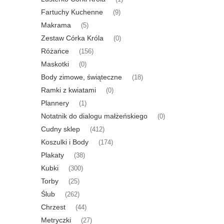
Fartuchy Kuchenne
(9)
Makrama
(5)
Zestaw Córka Króla
(0)
Różańce
(156)
Maskotki
(0)
Body zimowe, świąteczne
(18)
Ramki z kwiatami
(0)
Plannery
(1)
Notatnik do dialogu małżeńskiego
(0)
Cudny sklep
(412)
Koszulki i Body
(174)
Plakaty
(38)
Kubki
(300)
Torby
(25)
Ślub
(262)
Chrzest
(44)
Metryczki
(27)