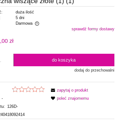
zna wiszące złote (1) (1)
ć:
duża ilość
:
5 dni
Darmowa
sprawdź formy dostawy
alnych kosztów
,00 zł
do koszyka
.
dodaj do przechowalni
zapytaj o produkt
-
poleć znajomemu
tu:
126D-
240418092414