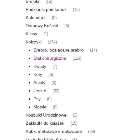
Breloki
(16)
Podkładki pod kubek
(13)
Kalendarz
(0)
Domowy Kościół
(8)
Klipsy
(1)
Kolczyki
(134)
Srebro, pozłacane srebro
(14)
Stal chirurgiczna
(116)
Kwiaty
(7)
Koty
(6)
Anioły
(0)
Jesień
(33)
Psy
(0)
Motyle
(0)
Koszulki Urodzinowe
(2)
Zakładki do książek
(15)
Kubki metalowe emaliowane
(39)
Lusterko Córki Króla
(1)