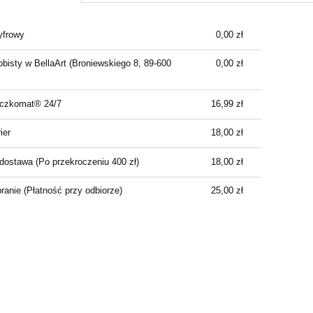
Cena nie zawiera ewentualnych kosztów
yfrowy
0,00 zł
płatności
bisty w BellaArt
(Broniewskiego 8, 89-600
0,00 zł
aczkomat® 24/7
16,99 zł
ier
18,00 zł
dostawa
(Po przekroczeniu 400 zł)
18,00 zł
branie
(Płatność przy odbiorze)
25,00 zł