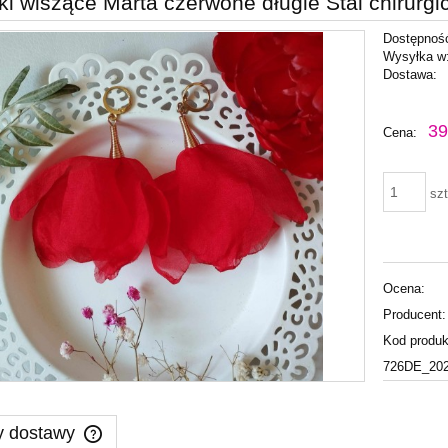
ki wiszące Marta czerwone długie Stal chirurgic
Dostępnoś
Wysyłka w
Dostawa:
Cena nie zawiera ewentu
39
Cena:
płatności
szt
Ocena:
Producent:
Kod produk
726DE_20
y dostawy