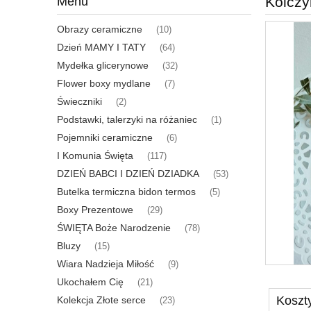
Kolczy
Menu
Obrazy ceramiczne
(10)
Dzień MAMY I TATY
(64)
Mydełka glicerynowe
(32)
Flower boxy mydlane
(7)
Świeczniki
(2)
Podstawki, talerzyki na różaniec
(1)
Pojemniki ceramiczne
(6)
I Komunia Święta
(117)
DZIEŃ BABCI I DZIEŃ DZIADKA
(53)
Butelka termiczna bidon termos
(5)
Boxy Prezentowe
(29)
ŚWIĘTA Boże Narodzenie
(78)
Bluzy
(15)
Wiara Nadzieja Miłość
(9)
Ukochałem Cię
(21)
Koszt
Kolekcja Złote serce
(23)