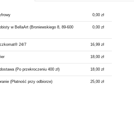
Cena nie zawiera ewentualnych kosztów
yfrowy
0,00 zł
płatności
bisty w BellaArt
(Broniewskiego 8, 89-600
0,00 zł
aczkomat® 24/7
16,99 zł
ier
18,00 zł
dostawa
(Po przekroczeniu 400 zł)
18,00 zł
branie
(Płatność przy odbiorze)
25,00 zł