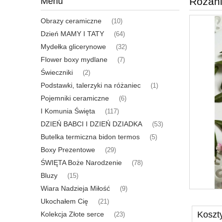
Różani
Menu
Obrazy ceramiczne
(10)
Dzień MAMY I TATY
(64)
Mydełka glicerynowe
(32)
Flower boxy mydlane
(7)
Świeczniki
(2)
Podstawki, talerzyki na różaniec
(1)
Pojemniki ceramiczne
(6)
I Komunia Święta
(117)
DZIEŃ BABCI I DZIEŃ DZIADKA
(53)
Butelka termiczna bidon termos
(5)
Boxy Prezentowe
(29)
ŚWIĘTA Boże Narodzenie
(78)
Bluzy
(15)
Wiara Nadzieja Miłość
(9)
Ukochałem Cię
(21)
Koszt
Kolekcja Złote serce
(23)