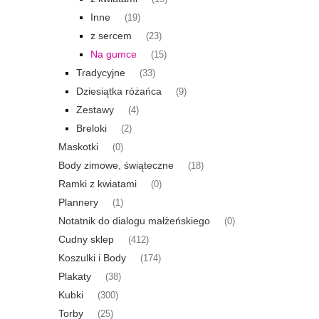
Inne
(19)
z sercem
(23)
Na gumce
(15)
Tradycyjne
(33)
Dziesiątka różańca
(9)
Zestawy
(4)
Breloki
(2)
Maskotki
(0)
Body zimowe, świąteczne
(18)
Ramki z kwiatami
(0)
Plannery
(1)
Notatnik do dialogu małżeńskiego
(0)
Cudny sklep
(412)
Koszulki i Body
(174)
Plakaty
(38)
Kubki
(300)
Torby
(25)