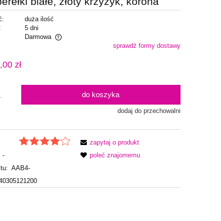
rełki białe, złoty krzyżyk, korona
ć:
duża ilość
:
5 dni
Darmowa
sprawdź formy dostawy
alnych kosztów
,00 zł
do koszyka
.
dodaj do przechowalni
zapytaj o produkt
-
poleć znajomemu
tu:
AAB4-
40305121200