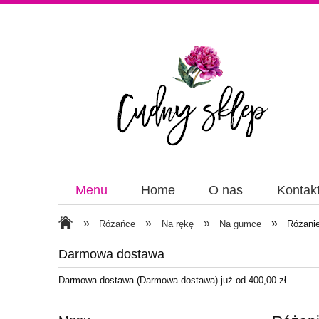
Menu
Home
O nas
Kontak
Papiery
Wstążki
»
»
»
»
Różańce
Na rękę
Na gumce
Różanie
Darmowa dostawa
Darmowa dostawa (Darmowa dostawa) już od 400,00 zł.