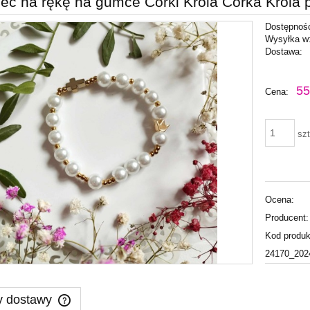
ec na rękę na gumce Córki Króla Córka Króla pe
Dostępnoś
Wysyłka w
Dostawa:
Cena nie zawiera ewentu
55
Cena:
płatności
szt
Ocena:
Producent:
Kod produk
24170_202
y dostawy