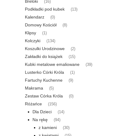
Breloki
(16)
Podkładki pod kubek
(13)
Kalendarz
(0)
Domowy Kościół
(8)
Klipsy
(1)
Kolczyki
(134)
Koszulki Urodzinowe
(2)
Zakładki do książek
(15)
Kubki metalowe emaliowane
(39)
Lusterko Córki Króla
(1)
Fartuchy Kuchenne
(9)
Makrama
(5)
Zestaw Córka Króla
(0)
Różańce
(156)
Dla Dzieci
(14)
Na rękę
(94)
z kamieni
(30)
z kwiatami
(15)