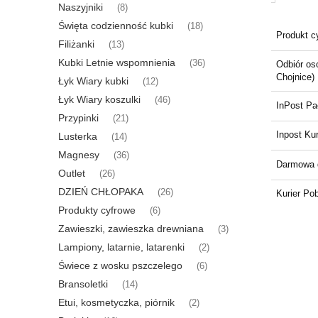
Naszyjniki
(8)
Święta codzienność kubki
(18)
Produkt c
Filiżanki
(13)
Kubki Letnie wspomnienia
(36)
Odbiór oso
Chojnice)
Łyk Wiary kubki
(12)
Łyk Wiary koszulki
(46)
InPost P
Przypinki
(21)
Inpost Kur
Lusterka
(14)
Magnesy
(36)
Darmowa 
Outlet
(26)
DZIEŃ CHŁOPAKA
(26)
Kurier Po
Produkty cyfrowe
(6)
Zawieszki, zawieszka drewniana
(3)
Lampiony, latarnie, latarenki
(2)
Świece z wosku pszczelego
(6)
Bransoletki
(14)
Etui, kosmetyczka, piórnik
(2)