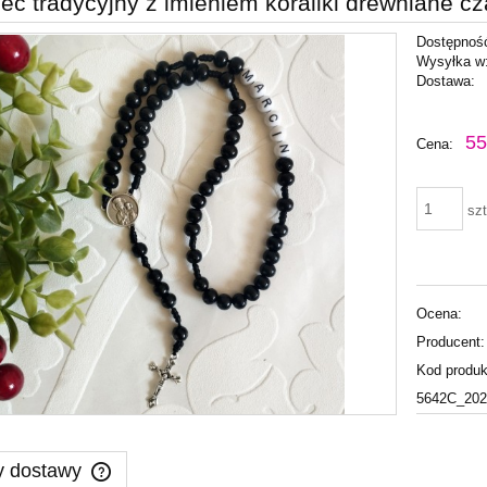
ec tradycyjny z imieniem koraliki drewniane c
Dostępnoś
Wysyłka w
Dostawa:
Cena nie zawiera ewentu
55
Cena:
płatności
szt
Ocena:
Producent:
Kod produk
5642C_202
y dostawy