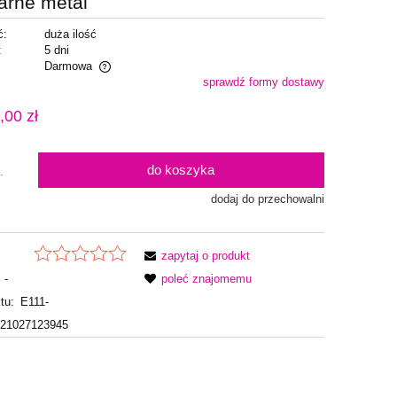
zarne metal
ć:
duża ilość
:
5 dni
Darmowa
sprawdź formy dostawy
alnych kosztów
,00 zł
do koszyka
.
dodaj do przechowalni
zapytaj o produkt
-
poleć znajomemu
tu:
E111-
21027123945