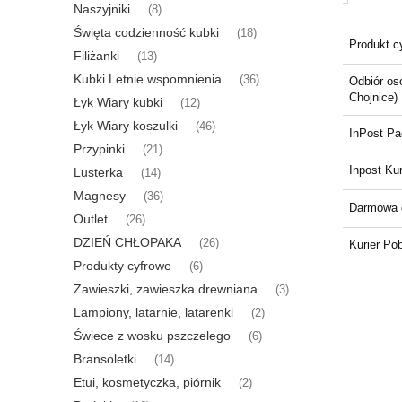
Naszyjniki
(8)
Święta codzienność kubki
(18)
Produkt c
Filiżanki
(13)
Kubki Letnie wspomnienia
(36)
Odbiór oso
Chojnice)
Łyk Wiary kubki
(12)
Łyk Wiary koszulki
(46)
InPost P
Przypinki
(21)
Inpost Kur
Lusterka
(14)
Magnesy
(36)
Darmowa 
Outlet
(26)
DZIEŃ CHŁOPAKA
(26)
Kurier Po
Produkty cyfrowe
(6)
Zawieszki, zawieszka drewniana
(3)
Lampiony, latarnie, latarenki
(2)
Świece z wosku pszczelego
(6)
Bransoletki
(14)
Etui, kosmetyczka, piórnik
(2)