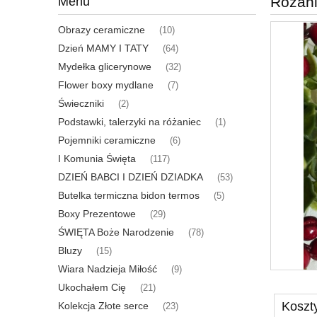
Różani
Menu
Obrazy ceramiczne
(10)
Dzień MAMY I TATY
(64)
Mydełka glicerynowe
(32)
Flower boxy mydlane
(7)
Świeczniki
(2)
Podstawki, talerzyki na różaniec
(1)
Pojemniki ceramiczne
(6)
I Komunia Święta
(117)
DZIEŃ BABCI I DZIEŃ DZIADKA
(53)
Butelka termiczna bidon termos
(5)
Boxy Prezentowe
(29)
ŚWIĘTA Boże Narodzenie
(78)
Bluzy
(15)
Wiara Nadzieja Miłość
(9)
Ukochałem Cię
(21)
Koszt
Kolekcja Złote serce
(23)