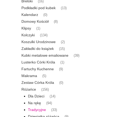
Breloki
(16)
Podkładki pod kubek
(13)
Kalendarz
(0)
Domowy Kościół
(8)
Klipsy
(1)
Kolczyki
(134)
Koszulki Urodzinowe
(2)
Zakładki do książek
(15)
Kubki metalowe emaliowane
(39)
Lusterko Córki Króla
(1)
Fartuchy Kuchenne
(9)
Makrama
(5)
Zestaw Córka Króla
(0)
Różańce
(156)
Dla Dzieci
(14)
Na rękę
(94)
Tradycyjne
(33)
Dziesiątka różańca
(9)