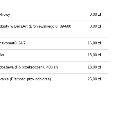
Cena nie zawiera ewentualnych kosztów
yfrowy
0,00 zł
płatności
bisty w BellaArt
(Broniewskiego 8, 89-600
0,00 zł
aczkomat® 24/7
16,99 zł
ier
18,00 zł
dostawa
(Po przekroczeniu 400 zł)
18,00 zł
branie
(Płatność przy odbiorze)
25,00 zł