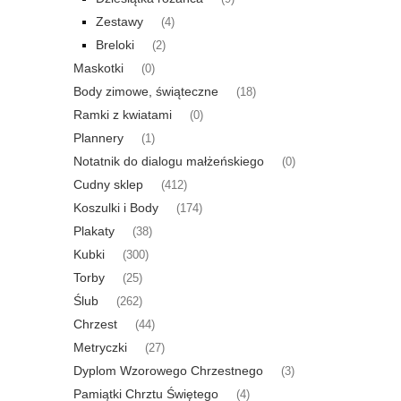
Zestawy
(4)
Breloki
(2)
Maskotki
(0)
Body zimowe, świąteczne
(18)
Ramki z kwiatami
(0)
Plannery
(1)
Notatnik do dialogu małżeńskiego
(0)
Cudny sklep
(412)
Koszulki i Body
(174)
Plakaty
(38)
Kubki
(300)
Torby
(25)
Ślub
(262)
Chrzest
(44)
Metryczki
(27)
Dyplom Wzorowego Chrzestnego
(3)
Pamiątki Chrztu Świętego
(4)