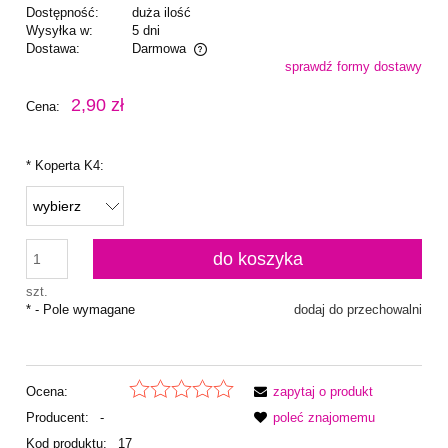
Dostępność:
duża ilość
Wysyłka w:
5 dni
Dostawa:
Darmowa
sprawdź formy dostawy
Cena nie zawiera ewentualnych kosztów płatności
2,90 zł
Cena:
*
Koperta K4:
do koszyka
szt.
*
- Pole wymagane
dodaj do przechowalni
Ocena:
zapytaj o produkt
Producent:
-
poleć znajomemu
Kod produktu:
17