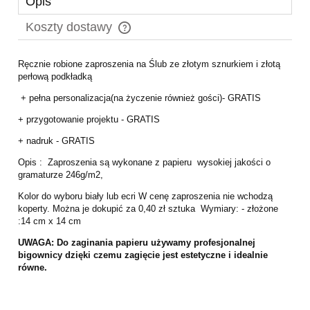
Opis
Koszty dostawy
Cena nie zawiera ewentualnych kosztów płatności
Ręcznie robione zaproszenia na Ślub ze złotym sznurkiem i złotą
perłową podkładką
+ pełna personalizacja(na życzenie również gości)- GRATIS
+ przygotowanie projektu - GRATIS
+ nadruk - GRATIS
Opis : Zaproszenia są wykonane z papieru wysokiej jakości o
gramaturze 246g/m2,
Kolor do wyboru biały lub ecri W cenę zaproszenia nie wchodzą
koperty. Można je dokupić za 0,40 zł sztuka Wymiary: - złożone
:14 cm x 14 cm
UWAGA:
Do zaginania papieru używamy profesjonalnej
bigownicy
dzięki czemu zagięcie jest estetyczne i idealnie
równe.