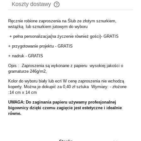
Koszty dostawy
Cena nie zawiera ewentualnych kosztów płatności
Ręcznie robione zaproszenia na Ślub ze złotym sznurkiem,
wstążką lub sznurkiem jutowym do wyboru
+ pełna personalizacja(na życzenie również gości)- GRATIS
+ przygotowanie projektu - GRATIS
+ nadruk - GRATIS
Opis : Zaproszenia są wykonane z papieru wysokiej jakości o
gramaturze 246g/m2,
Kolor do wyboru biały lub ecri W cenę zaproszenia nie wchodzą
koperty. Można je dokupić za 0,40 zł sztuka Wymiary: - złożone
:14 cm x 14 cm
UWAGA:
Do zaginania papieru używamy profesjonalnej
bigownicy
dzięki czemu zagięcie jest estetyczne i idealnie
równe.