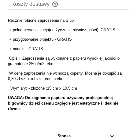
Koszty dostawy
Cena nie zawiera ewentualnych kosztów płatności
Ręcznie robione zaproszenia na Ślub
+ pełna personalizacja(na życzenie również gości)- GRATIS
+ przygotowanie projektu - GRATIS
+ nadruk - GRATIS
Opis : Zaproszenia są wykonane z papieru wysokiej jakości o
gramaturze 250g/m2, eko
W cenę zaproszenia nie wchodzą koperty. Można je dokupić za
0,30 zł sztuka białe, ecri lb eko
Wymiary: - złożone :15 cm x 10,5 cm
UWAGA:
Do zaginania papieru używamy profesjonalnej
bigownicy
dzięki czemu zagięcie jest estetyczne i idealnie
równe.
Stopka