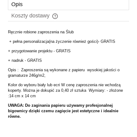
Opis
Koszty dostawy
Cena nie zawiera ewentualnych kosztów płatności
Ręcznie robione zaproszenia na Ślub
+ pełna personalizacja(na życzenie również gości)- GRATIS
+ przygotowanie projektu - GRATIS
+ nadruk - GRATIS
Opis : Zaproszenia są wykonane z papieru wysokiej jakości o
gramaturze 246g/m2,
Kolor do wyboru biały lub ecri W cenę zaproszenia nie wchodzą
koperty. Można je dokupić za 0,40 zł sztuka Wymiary: - złożone
:14 cm x 14 cm
UWAGA:
Do zaginania papieru używamy profesjonalnej
bigownicy
dzięki czemu zagięcie jest estetyczne i idealnie
równe.