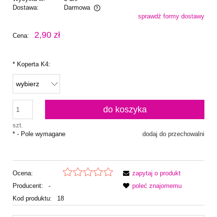
Dostawa:
Darmowa
sprawdź formy dostawy
Cena nie zawiera ewentualnych kosztów płatności
2,90 zł
Cena:
*
Koperta K4:
do koszyka
szt.
*
- Pole wymagane
dodaj do przechowalni
Ocena:
zapytaj o produkt
Producent:
-
poleć znajomemu
Kod produktu:
18