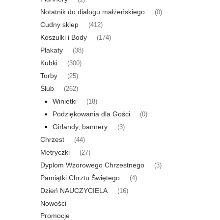
Notatnik do dialogu małżeńskiego
(0)
Cudny sklep
(412)
Koszulki i Body
(174)
Plakaty
(38)
Kubki
(300)
Torby
(25)
Ślub
(262)
Winietki
(18)
Podziękowania dla Gości
(0)
Girlandy, bannery
(3)
Chrzest
(44)
Metryczki
(27)
Dyplom Wzorowego Chrzestnego
(3)
Pamiątki Chrztu Świętego
(4)
Dzień NAUCZYCIELA
(16)
Nowości
Promocje