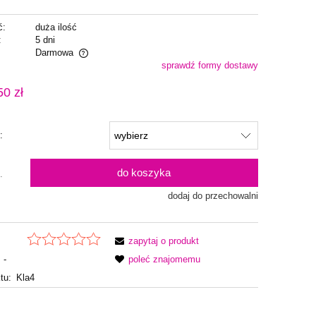
ć:
duża ilość
:
5 dni
Darmowa
sprawdź formy dostawy
alnych kosztów
50 zł
:
do koszyka
.
dodaj do przechowalni
zapytaj o produkt
-
poleć znajomemu
tu:
Kla4