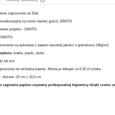
bione zaproszenia na Ślub
Cena nie zawiera ewentualnych kosztów
płatności
rsonalizacja(na życzenie również gości)- GRATIS
wanie projektu - GRATIS
- GRATIS
roszenia są wykonane z papieru wysokiej jakości o gramaturze 246g/m2,
wyboru:
kratka, prążki, skóra
ły lub ecri
roszenia nie wchodzą koperty. Można je dokupić za 0,30 zł sztuka
 złożone :15 cm x 10,5 cm
o zaginania papieru używamy profesjonalnej bigownicy
dzięki czemu zag