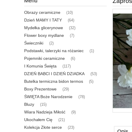
Zapros
Menu
Obrazy ceramiczne
(10)
Dzień MAMY I TATY
(64)
Mydełka glicerynowe
(32)
Flower boxy mydlane
(7)
Świeczniki
(2)
Podstawki, talerzyki na różaniec
(1)
Pojemniki ceramiczne
(6)
I Komunia Święta
(117)
DZIEŃ BABCI I DZIEŃ DZIADKA
(53)
Butelka termiczna bidon termos
(5)
Boxy Prezentowe
(29)
ŚWIĘTA Boże Narodzenie
(78)
Bluzy
(15)
Wiara Nadzieja Miłość
(9)
Ukochałem Cię
(21)
Kolekcja Złote serce
(23)
Opis