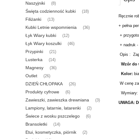
Naszyjniki
(8)
Święta codzienność kubki
(18)
Ręcznie ro
Filiżanki
(13)
+ pełna pe
Kubki Letnie wspomnienia
(36)
+ przygoto
Łyk Wiary kubki
(12)
Łyk Wiary koszulki
(46)
+ nadruk 
Przypinki
(21)
Opis : Zap
Lusterka
(14)
Wzór do 
Magnesy
(36)
Kolor:
bia
Outlet
(26)
W cenę zap
DZIEŃ CHŁOPAKA
(26)
Produkty cyfrowe
(6)
Wymiary: -
Zawieszki, zawieszka drewniana
(3)
UWAGA:
D
Lampiony, latarnie, latarenki
(2)
Świece z wosku pszczelego
(6)
Bransoletki
(14)
Etui, kosmetyczka, piórnik
(2)