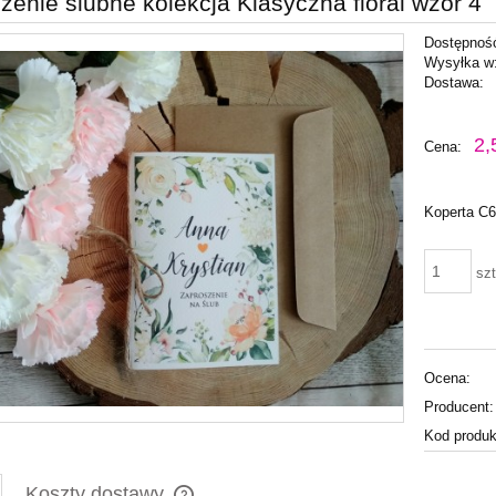
zenie ślubne kolekcja Klasyczna floral wzór 4
Dostępnoś
Wysyłka w
Dostawa:
Cena nie zawiera ewentu
2,
Cena:
płatności
Koperta C6
szt
Ocena:
Producent:
Kod produk
Koszty dostawy